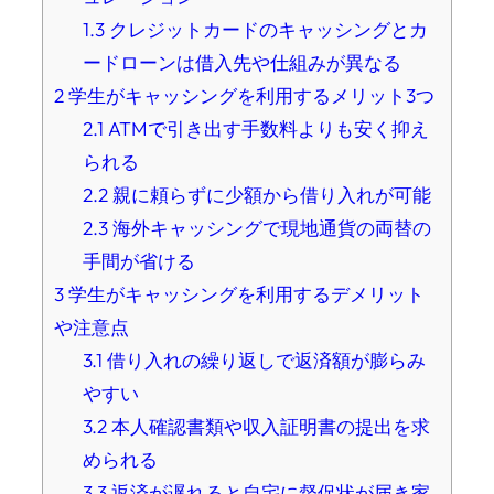
1.3
クレジットカードのキャッシングとカ
ードローンは借入先や仕組みが異なる
2
学生がキャッシングを利用するメリット3つ
2.1
ATMで引き出す手数料よりも安く抑え
られる
2.2
親に頼らずに少額から借り入れが可能
2.3
海外キャッシングで現地通貨の両替の
手間が省ける
3
学生がキャッシングを利用するデメリット
や注意点
3.1
借り入れの繰り返しで返済額が膨らみ
やすい
3.2
本人確認書類や収入証明書の提出を求
められる
3.3
返済が遅れると自宅に督促状が届き家