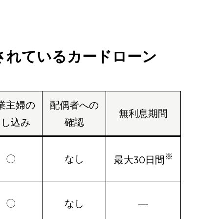
されているカードローン
業主婦の
配偶者への
無利息期間
申し込み
確認
※
〇
なし
最大30日間
〇
なし
―