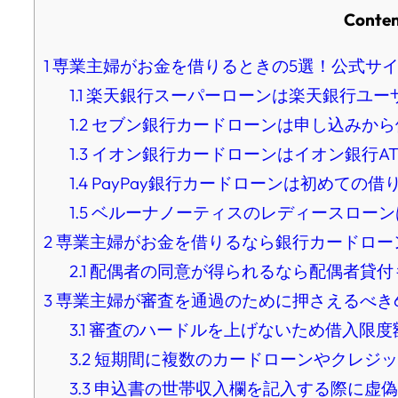
Conten
1
専業主婦がお金を借りるときの5選！公式サ
1.1
楽天銀行スーパーローンは楽天銀行ユーザ
1.2
セブン銀行カードローンは申し込みから
1.3
イオン銀行カードローンはイオン銀行AT
1.4
PayPay銀行カードローンは初めての
1.5
ベルーナノーティスのレディースローン
2
専業主婦がお金を借りるなら銀行カードロー
2.1
配偶者の同意が得られるなら配偶者貸付
3
専業主婦が審査を通過のために押さえるべき
3.1
審査のハードルを上げないため借入限度
3.2
短期間に複数のカードローンやクレジッ
3.3
申込書の世帯収入欄を記入する際に虚偽