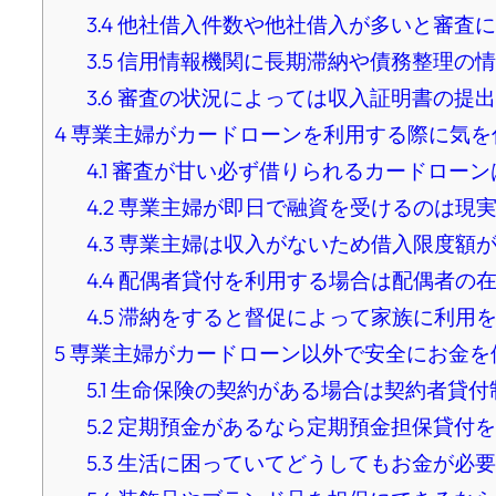
3.4
他社借入件数や他社借入が多いと審査に
3.5
信用情報機関に長期滞納や債務整理の情
3.6
審査の状況によっては収入証明書の提出
4
専業主婦がカードローンを利用する際に気を
4.1
審査が甘い必ず借りられるカードローン
4.2
専業主婦が即日で融資を受けるのは現実
4.3
専業主婦は収入がないため借入限度額が
4.4
配偶者貸付を利用する場合は配偶者の在
4.5
滞納をすると督促によって家族に利用を
5
専業主婦がカードローン以外で安全にお金を
5.1
生命保険の契約がある場合は契約者貸付
5.2
定期預金があるなら定期預金担保貸付を
5.3
生活に困っていてどうしてもお金が必要